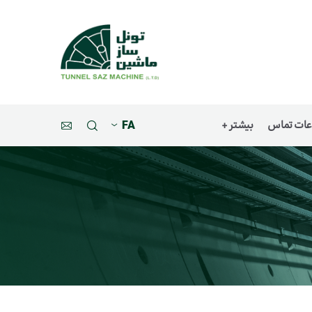
عات تماس
بیشتر +
FA