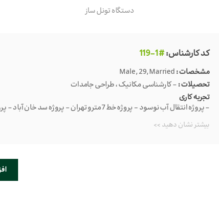
دستگاه تونل ساز
کد کارشناس:
#1-119
مشخصات :
Male , 29, Married
تحصیلات :
- کارشناسی مکانیک ، طراحی جامدات
تجربه کاری
- پروژه انتقال آب نوسود - پروژه خط 7 مترو تهران - پروژه سد خان آباد - پروژه سد رودبار الیگودرز
بیشتر نشان دهید >>
اف